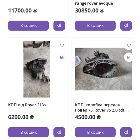
range rover evoque
11700.00 ₴
30850.00 ₴
В кошик
В кошик
КПП від Rover 213s
КПП, коробка передач
Ровер 75, Rover 75 2.0 cdt,
cdti
6200.00 ₴
4500.00 ₴
В кошик
В кошик