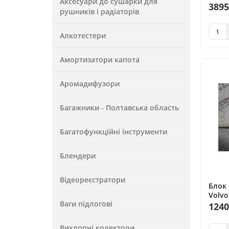
Аксесуари до сушарки для
дизел
3895
рушників і радіаторів
Алкотестери
Амортизатори капота
Аромадифузори
Багажники - Полтавська область
Багатофункційні інструменти
Блендери
Відеореєстратори
Блок
Volvo
Ваги підлогові
3.2 л
1240
Вихлопні колектори