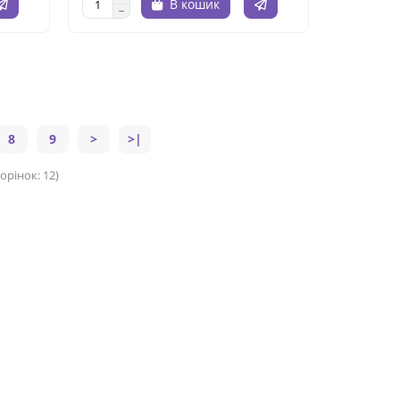
В кошик
8
9
>
>|
орінок: 12)