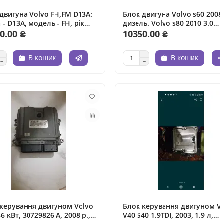
двигуна Volvo FH,FM D13A:
Блок двигуна Volvo s60 2008
 - D13A, модель - FH, рік
дизель. Volvo s80 2010 3.0
ку - 2010, об'єм - 12.8 л,
бензин. Volvo v70 2005 2.5 г
0.00 ₴
10350.00 ₴
о - дизель.
Volvo xc90 2012 3.2 бензин.
cx60 2014 2.0 дизель.
В кошик
В кошик
керування двигуном Volvo
Блок керування двигуном 
36 кВт, 30729826 A, 2008 р.,
V40 S40 1.9TDI, 2003, 1.9 л,