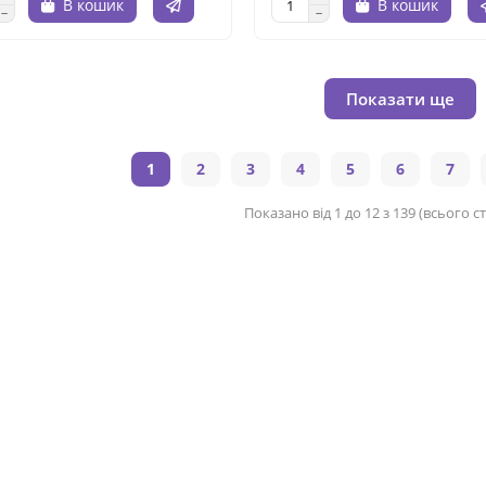
В кошик
В кошик
Показати ще
1
2
3
4
5
6
7
Показано від 1 до 12 з 139 (всього ст