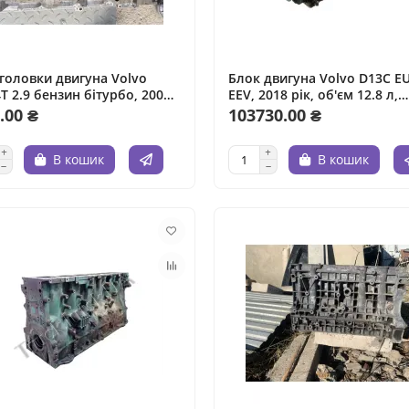
головки двигуна Volvo
Блок двигуна Volvo D13C E
T 2.9 бензин бітурбо, 2004
EEV, 2018 рік, об'єм 12.8 л,
б'єм 2.9 л.
дизельне паливо.
.00 ₴
103730.00 ₴
В кошик
В кошик