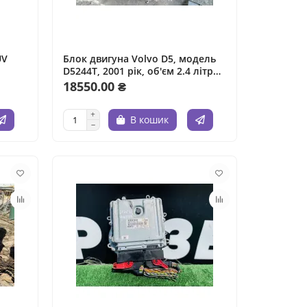
UV
Блок двигуна Volvo D5, модель
D5244T, 2001 рік, об'єм 2.4 літра,
дизельне паливо.
18550.00 ₴
В кошик