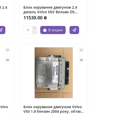
 2.4
Блок керування двигуном 2.4
дизель Volvo ЕБУ Вольво D5
аз.
Компьютер 2.4TD, об'єм двигуна
11530.00 ₴
 Volvo
- 2.4 л, рік випуску - не вказано.
В кошик
Volvo
Блок керування двигуном Volvo
V50 1.8 бензин 2004 року, об'єм