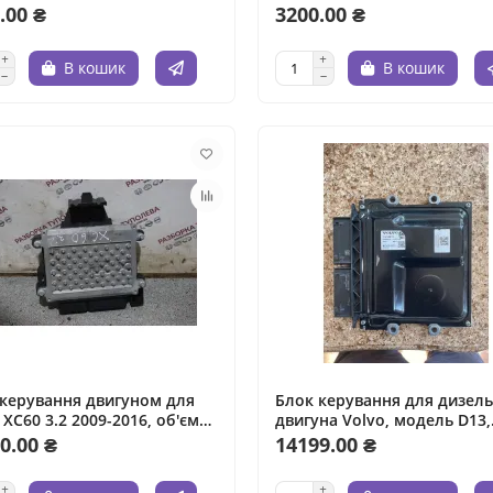
ь, 2.4 л.
дизель.
.00 ₴
3200.00 ₴
В кошик
В кошик
 керування двигуном для
Блок керування для дизел
 XC60 3.2 2009-2016, об'єм
двигуна Volvo, модель D13,
, бензин.
випущений у 2015 році, об'
0.00 ₴
14199.00 ₴
двигуна 12.8 літра, паливо 
дизель.