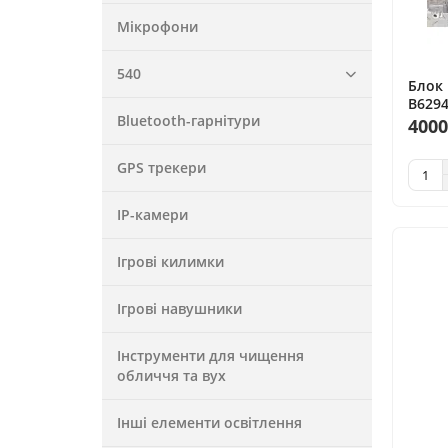
Мікрофони
540
Блок 
B6294
Bluetooth-гарнітури
рік, о
4000
GPS трекери
IP-камери
Ігрові килимки
Ігрові навушники
Інструменти для чищення
обличчя та вух
Інші елементи освітлення