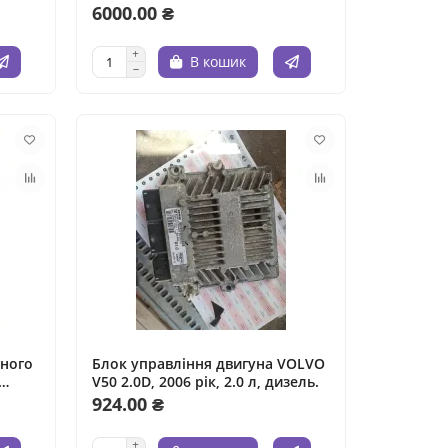
двигуна 1.8 л.
6000.00 ₴
В кошик
ьного
Блок управління двигуна VOLVO
V50 2.0D, 2006 рік, 2.0 л, дизель.
єм
924.00 ₴
-