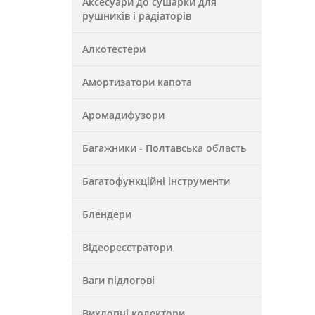
Аксесуари до сушарки для
рушників і радіаторів
Алкотестери
Амортизатори капота
Аромадифузори
Багажники - Полтавська область
Багатофункційні інструменти
Блендери
Відеореєстратори
Ваги підлогові
Вихлопні колектори