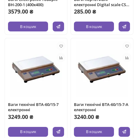
ВН-200-1 (400х400)
електронні Digital scale CS-
100 Professional-mini
3579.00 ₴
285.00 ₴
В кошик
В кошик
Ваги технічні ВТА-60/15-7
Ваги технічні ВТА-60/15-7-А
електронні
електронні
3249.00 ₴
3240.00 ₴
В кошик
В кошик