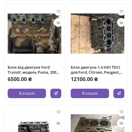
Блок від двигуна Ford
Блок двигуна 1.4 HDI TDCI
Transit, модель Puma, 2003
для Ford, Citroen, Peugeot,
рік, об'єм 2.4 л, дизельне
Toyota. Модель F6JA DV4TD,
6500.00 ₴
12100.00 ₴
паливо. В хорошому стані,
об'єм 1.4 л, дизельне
готовий до встановлення.
паливо.
В кошик
В кошик