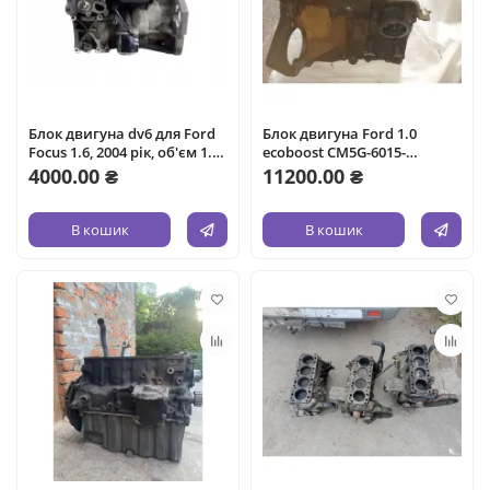
Блок двигуна dv6 для Ford
Блок двигуна Ford 1.0
Focus 1.6, 2004 рік, об'єм 1.6
ecoboost CM5G-6015-
л, дизель.
HB,M2DA, 2017 рік, 1.0 л,
4000.00 ₴
11200.00 ₴
бензин.
В кошик
В кошик