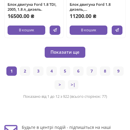
Блок двигуна Ford 1.8 TDI,
Блок двигуна Ford 1.8
2005, 1.8 л, дизель.
дизель,
Fiesta/Orion/Escort/Courier,
16500.00 ₴
11200.00 ₴
1985-2002, об'єм 1.8 л,
дизель.
В кошик
В кошик
Показати ще
1
2
3
4
5
6
7
8
9
>
>|
Показано від 1 до 12 з 922 (всього сторінок: 77)
Будьте в центрі подій - підпишіться на наші