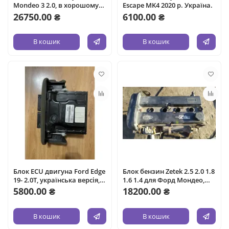
Mondeo 3 2.0, в хорошому
Escape MK4 2020 р. Україна.
стані, українською, агрегат,
26750.00 ₴
6100.00 ₴
2003 рік, об'єм 2.0 л.
В кошик
В кошик
Блок ECU двигуна Ford Edge
Блок бензин Zetek 2.5 2.0 1.8
19- 2.0T, українська версія,
1.6 1.4 для Форд Мондео,
2019 рік, 2.0 літра, бензин.
двигун 2.5, 2008 рік, об'єм
5800.00 ₴
18200.00 ₴
2.5 л, паливо - бензин.
В кошик
В кошик