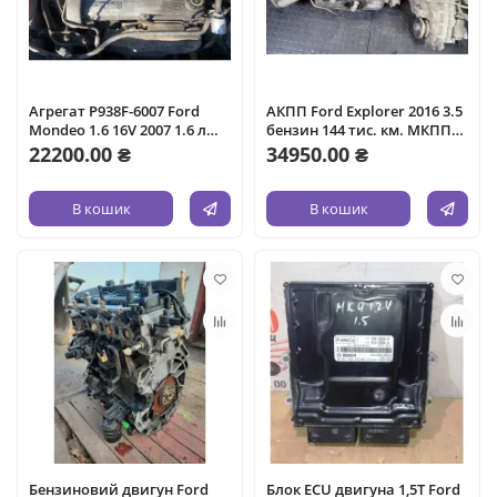
Агрегат P938F-6007 Ford
АКПП Ford Explorer 2016 3.5
Mondeo 1.6 16V 2007 1.6 л
бензин 144 тис. км. МКПП
Бензин.
Ford Explorer 2016 3.5
22200.00 ₴
34950.00 ₴
бензин 144 тис. км. двигун
Ford Explorer 2016 3.5
бензин 144 тис. км.
В кошик
В кошик
Бензиновий двигун Ford
Блок ECU двигуна 1,5Т Ford