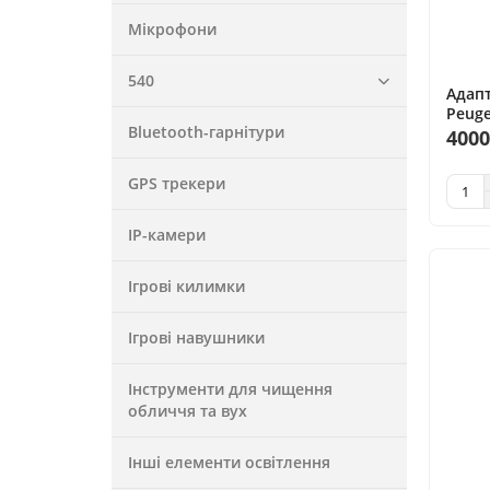
Мікрофони
540
Адапт
Peuge
Bluetooth-гарнітури
Citroe
4000
бензи
GPS трекери
IP-камери
Ігрові килимки
Ігрові навушники
Інструменти для чищення
обличчя та вух
Інші елементи освітлення