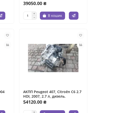
дизель.
39050.00 ₴
В кошик
004
АКПП Peugeot 407, Citroën C6 2.7
HDI, 2007, 2.7 л, дизель.
54120.00 ₴