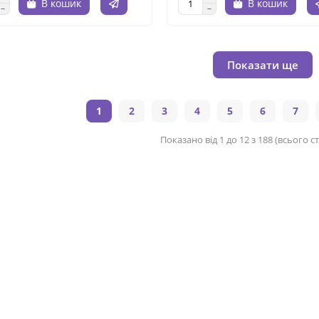
В кошик
В кошик
Показати ще
1
2
3
4
5
6
7
Показано від 1 до 12 з 188 (всього ст