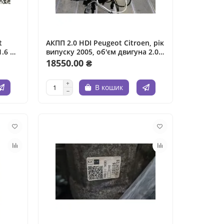
t
АКПП 2.0 HDI Peugeot Citroen, рік
.6 л,
випуску 2005, об'єм двигуна 2.0
л, паливо дизель.
18550.00 ₴
В кошик