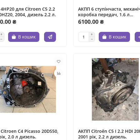
4HP20 для Citroen C5 2.2
АКПП 6 ступінчаста, механі
0HZ20, 2004, дизель 2.2 л.
коробка передач, 1.6 л
бензиновий двигун, турбіна
0.00 ₴
6100.00 ₴
диск сцеплення для Peugeo
3008 Citroen.
В кошик
В кошик
Citroen C4 Picasso 20DS50,
АКПП Citroën C5 I 2.2 HDI 2
рік, 2.0 л дизель.
2001 рік, 2.2 л дизель.