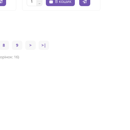
В кошик
8
9
>
>|
орінок: 16)