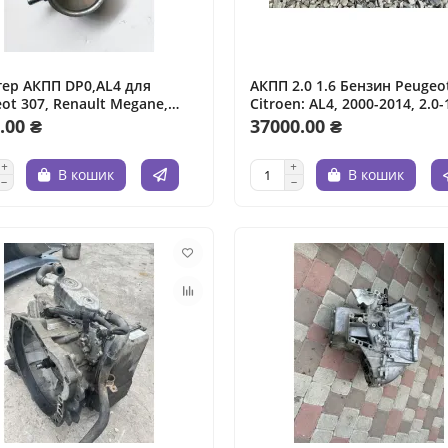
ер АКПП DP0,AL4 для
АКПП 2.0 1.6 Бензин Peugeo
ot 307, Renault Megane,
Citroen: AL4, 2000-2014, 2.0-1
n C4. 2005 рік, 1.6 л,
бензин.
.00 ₴
37000.00 ₴
н.
В кошик
В кошик