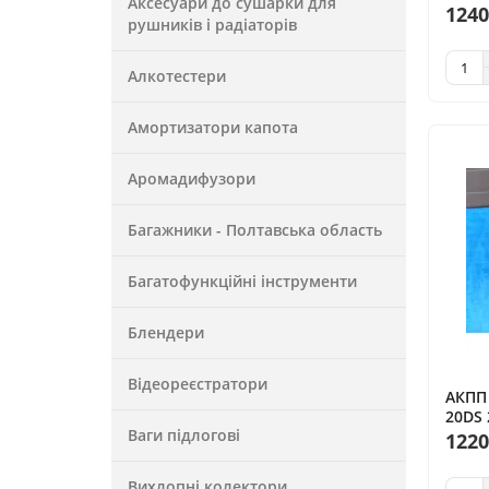
Аксесуари до сушарки для
1240
рушників і радіаторів
Алкотестери
Амортизатори капота
Аромадифузори
Багажники - Полтавська область
Багатофункційні інструменти
Блендери
Відеореєстратори
АКПП 
20DS 
Ваги підлогові
двига
1220
Вихлопні колектори