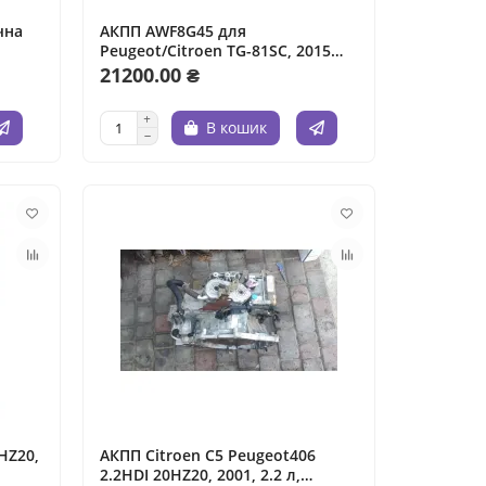
чна
АКПП AWF8G45 для
Peugeot/Citroen TG-81SC, 2015
,
рік, 2.0 л, бензин.
21200.00 ₴
t
В кошик
0HZ20,
АКПП Citroen C5 Peugeot406
2.2HDI 20HZ20, 2001, 2.2 л,