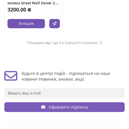
колеса Great Wall Hover 2.4
2006-2009 2.4 л бензин.
3200.00 ₴
В кошик
Показано від 1 до 3 з 3 (всього сторінок: 1)
Будьте в центрі подій - підпишіться на наші
новини! Новинки, знижки, акції.
Оформити підписку