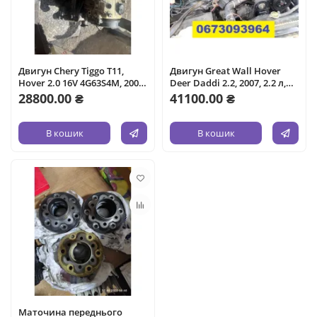
Двигун Chery Tiggo T11,
Двигун Great Wall Hover
Hover 2.0 16V 4G63S4M, 2006,
Deer Daddi 2.2, 2007, 2.2 л,
2.0 л, бензин.
дизель.
28800.00 ₴
41100.00 ₴
В кошик
В кошик
Маточина переднього