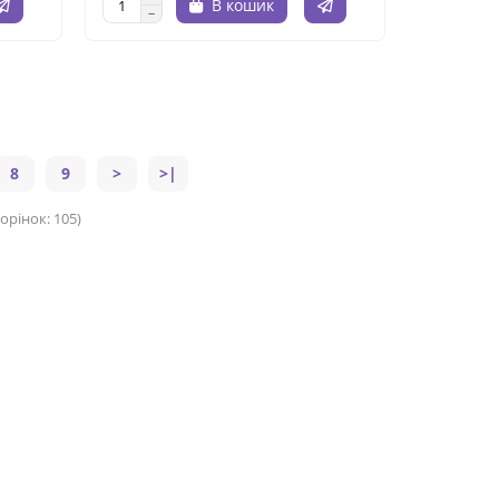
В кошик
8
9
>
>|
орінок: 105)