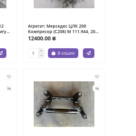
12
Агрегат: Мерседес ЦЛК 200
игун,
Компресор (C208) M 111.944, 2000
cedes
р., 2.0 л, бензин.
12400.00 ₴
ат:
ин.
В кошик
зин.
 3.5
 4.7