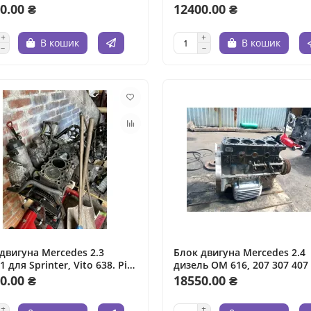
, OM651, M111, M271.
270, 2002, дизель, 2.7 л.
0.00 ₴
12400.00 ₴
 1.8-3.0 л, паливо - дизель
ензин.
В кошик
В кошик
двигуна Mercedes 2.3
Блок двигуна Mercedes 2.4
 для Sprinter, Vito 638. Рік
дизель ОМ 616, 207 307 407 
ку - 1995. Об'єм - 2.3 л,
MB 100, 80-і, 2.4 л, дизель.
0.00 ₴
18550.00 ₴
о - дизель.