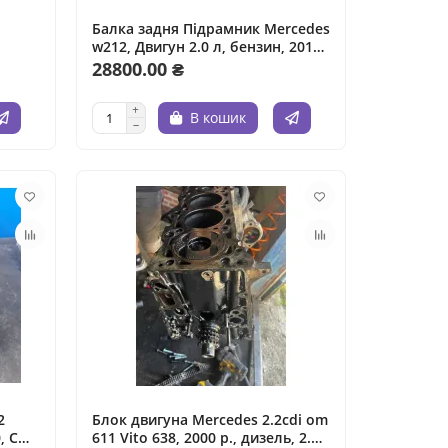
Балка задня Підрамник Mercedes
w212, Двигун 2.0 л, бензин, 2012
рік.
28800.00 ₴
В кошик
2
Блок двигуна Mercedes 2.2cdi om
, C
611 Vito 638, 2000 р., дизель, 2.2