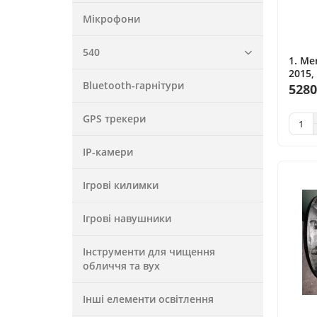
Мікрофони
540
1. Me
2015,
Bluetooth-гарнітури
M274,
5280
Merce
2.1 л
GPS трекери
IP-камери
Ігрові килимки
Ігрові навушники
Інструменти для чищення
обличчя та вух
Інші елементи освітлення