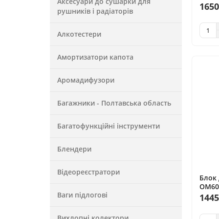
Аксесуари до сушарки для
OM605
1650
рушників і радіаторів
Об'єм
або б
Алкотестери
Амортизатори капота
Аромадифузори
Багажники - Полтавська область
Багатофункційні інструменти
Блендери
Відеореєстратори
Блок 
OM601
Ваги підлогові
випус
1445
палив
Вихлопні колектори