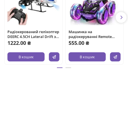
Радіокерований гелікоптер
Машинка на
DEERC 4.5CH Lateral Drift з
радіокеруванні Remote
гіроскопом та
Control Car 360° Flip 4WD
1222.00 ₴
555.00 ₴
підсвічуванням
В кошик
В кошик