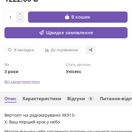
В кошик
Щвидке замовлення
В закладки
До порівняння
Вік
Стать дитини
3 роки
Унісекс
Всі характеристики
Опис
Характеристики
Відгуки
Питання-відп
0
Вертоліт на радіокеруванні XK913-
X: Ваш перший крок у небо
Мрієте відчути себе справжнім пілотом чи шукаєте подарунок