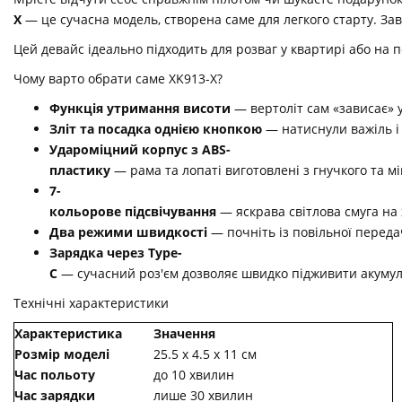
X
— це сучасна модель, створена саме для легкого старту. Зав
Цей девайс ідеально підходить для розваг у квартирі або на 
Чому варто обрати саме XK913-X?
Функція утримання висоти
— вертоліт сам «зависає» у
Зліт та посадка однією кнопкою
— натиснули важіль і 
Удароміцний корпус з ABS-
пластику
— рама та лопаті виготовлені з гнучкого та м
7-
кольорове підсвічування
— яскрава світлова смуга на 
Два режими швидкості
— почніть із повільної переда
Зарядка через Type-
C
— сучасний роз'єм дозволяє швидко підживити акумул
Технічні характеристики
Характеристика
Значення
Розмір моделі
25.5 х 4.5 х 11 см
Час польоту
до 10 хвилин
Час зарядки
лише 30 хвилин