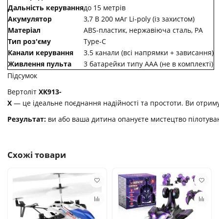
Дальність керування
до 15 метрів
Акумулятор
3,7 В 200 мАг Li-poly (із захистом)
Матеріал
ABS-пластик, нержавіюча сталь, PA
Тип роз'єму
Type-C
Канали керування
3.5 канали (всі напрямки + зависання)
Живлення пульта
3 батарейки типу ААА (не в комплекті)
Підсумок
Вертоліт
XK913-
X
— це ідеальне поєднання надійності та простоти. Ви отримує
Результат:
ви або ваша дитина опануєте мистецтво пілотуванн
Схожі товари