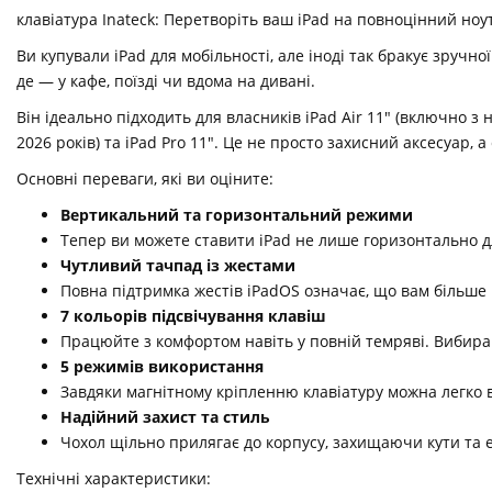
клавіатура Inateck: Перетворіть ваш iPad на повноцінний ноу
Ви купували iPad для мобільності, але іноді так бракує зруч
де — у кафе, поїзді чи вдома на дивані.
Він ідеально підходить для власників iPad Air 11" (включно
2026 років) та iPad Pro 11". Це не просто захисний аксесуар,
Основні переваги, які ви оціните:
Вертикальний та горизонтальний режими
Тепер ви можете ставити iPad не лише горизонтально д
Чутливий тачпад із жестами
Повна підтримка жестів iPadOS означає, що вам більше
7 кольорів підсвічування клавіш
Працюйте з комфортом навіть у повній темряві. Вибирайт
5 режимів використання
Завдяки магнітному кріпленню клавіатуру можна легко в
Надійний захист та стиль
Чохол щільно прилягає до корпусу, захищаючи кути та е
Технічні характеристики: