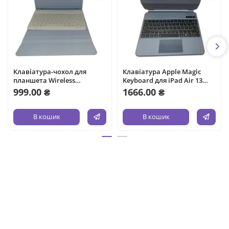
Клавіатура-чохол для
Клавіатура Apple Magic
планшета Wireless
Keyboard для iPad Air 13
Keyboard Case 90 Hours
2024
999.00 ₴
1666.00 ₴
Working Time
В кошик
В кошик