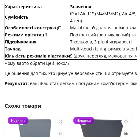
Характеристика
Значення
iPad Air 11" (M4/M3/M2), Air 4/5,
Сумісність
4 ген)
Особливості конструкції
Магнітне з'єднання, знімна кла
Режими орієнтації
Портретний (вертикальний) т
Підсвічування
7 кольорів, 3 рівні яскравості
Тачпад
Multi-touch із підтримкою жест
Кількість режимів підставки
5 (друк, перегляд, малювання, 
Чому варто обрати цей чохол?
Це рішення для тих, хто цінує універсальність. Ви отримуєте
Результат:
ваш iPad стає легким і потужним комп'ютером, як
Схожі товари
Новинка
Новинка