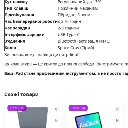
Кут нахилу
Регульований, до 130°
Тип клавіш
Ножичний механізм
Підсвічування
Гібридне, 3 зони
Час безперервної роботи
До 70 годин
Час зарядки
2-3 години
Інтерфейс зарядки
USB Type-C
З’єднання
Bluetooth (активація FN+C)
Колір
Space Gray (Сірий)
Висновок: кому і навіщо це потрібно?
Ця клавіатура — це квиток до повної свободи. Ви отримуєте л
Ваш iPad стане професійним інструментом, а не просто г
Схожі товари
Новинка
Новинка