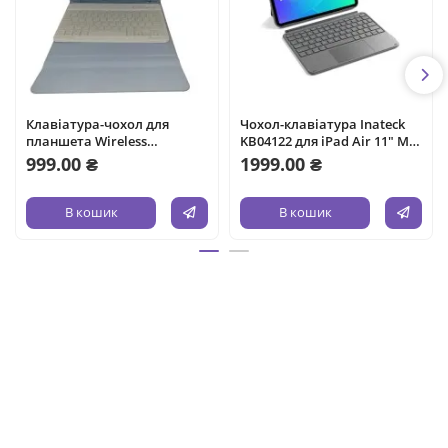
Клавіатура-чохол для
Чохол-клавіатура Inateck
планшета Wireless
KB04122 для iPad Air 11" M4
Keyboard Case 90 Hours
2026/10,9" та iPad Pro 11"
999.00 ₴
1999.00 ₴
Working Time
В кошик
В кошик