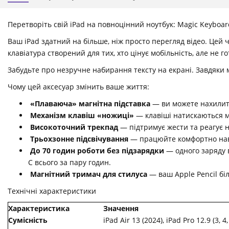
Перетворіть свій iPad на повноцінний ноутбук: Magic Keyboard 
Ваш iPad здатний на більше, ніж просто перегляд відео. Цей 
клавіатура створений для тих, хто цінує мобільність, але не 
Забудьте про незручне набирання тексту на екрані. Завдяки м
Чому цей аксесуар змінить ваше життя:
«Плаваюча» магнітна підставка
— ви можете нахилити 
Механізм клавіш «ножиці»
— клавіші натискаються м'
Високоточний трекпад
— підтримує жести та реагує н
Трьохзонне підсвічування
— працюйте комфортно навіть
До 70 годин роботи без підзарядки
— одного заряду 
C всього за пару годин.
Магнітний тримач для стилуса
— ваш Apple Pencil біл
Технічні характеристики
Характеристика
Значення
Сумісність
iPad Air 13 (2024), iPad Pro 12.9 (3, 4