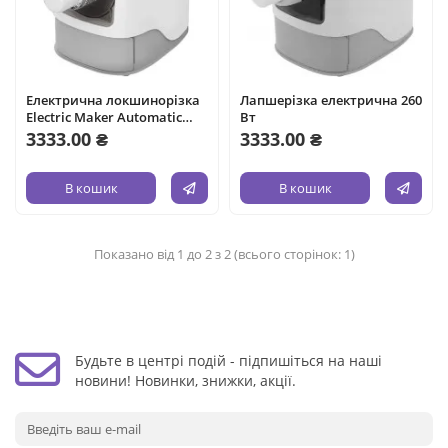
Електрична локшинорізка
Лапшерізка електрична 260
Electric Maker Automatic
Вт
Noodle Machine
3333.00 ₴
3333.00 ₴
В кошик
В кошик
Показано від 1 до 2 з 2 (всього сторінок: 1)
Будьте в центрі подій - підпишіться на наші
новини! Новинки, знижки, акції.