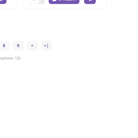
8
9
>
>|
орінок: 12)