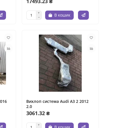
17493.23 ₴
В кошик
2016
Вихлоп система Audi A3 2 2012
2.0
3061.32 ₴
В кошик