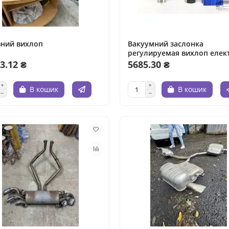
вний вихлоп
Вакуумний заслонка
регулируемая вихлоп елек
3.12 ₴
5685.30 ₴
В кошик
В кошик