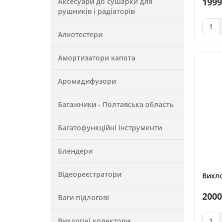
1999
Аксесуари до сушарки для
рушників і радіаторів
Алкотестери
Амортизатори капота
Аромадифузори
Багажники - Полтавська область
Багатофункційні інструменти
Блендери
Відеореєстратори
Вихл
2000
Ваги підлогові
Вихлопні колектори