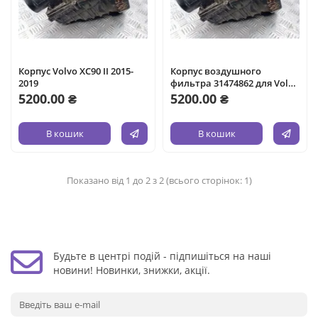
Корпус Volvo XC90 II 2015-
Корпус воздушного
2019
фильтра 31474862 для Volvo
XC90 II 2015-2019
5200.00 ₴
5200.00 ₴
В кошик
В кошик
Показано від 1 до 2 з 2 (всього сторінок: 1)
Будьте в центрі подій - підпишіться на наші
новини! Новинки, знижки, акції.