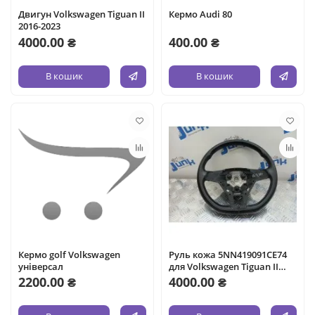
Двигун Volkswagen Tiguan II
Кермо Audi 80
2016-2023
4000.00 ₴
400.00 ₴
В кошик
В кошик
Кермо golf Volkswagen
Руль кожа 5NN419091CE74
універсал
для Volkswagen Tiguan II
2016-2023
2200.00 ₴
4000.00 ₴