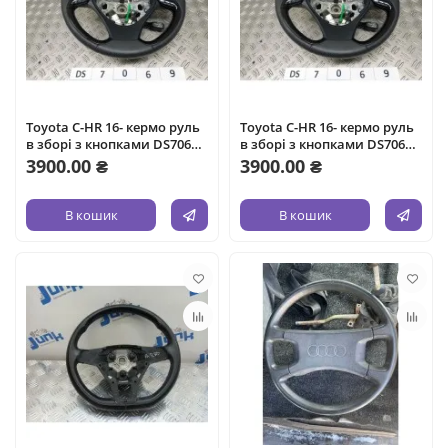
Toyota C-HR 16- кермо руль
Toyota C-HR 16- кермо руль
в зборі з кнопками DS7069
в зборі з кнопками DS7069
45100F4120C0
45100F4120C0
3900.00 ₴
3900.00 ₴
В кошик
В кошик