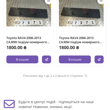
Toyota RAV4 2006-2013
Toyota RAV4 2006-2013
CA30W подіум номерного
CA30W подіум номерного
знака перед KU7371 521144
знака перед KU7371 521144
1800.00 ₴
1800.00 ₴
В кошик
В кошик
Показано від 1 до 2 з 2 (всього сторінок: 1)
Будьте в центрі подій - підпишіться на наші
новини! Новинки, знижки, акції.