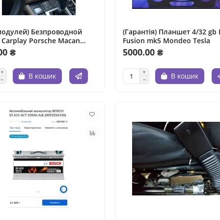
модулей) Безпроводной
(Гарантія) Планшет 4/32 gb 
 Carplay Porsche Macan
Fusion mk5 Mondeo Tesla
ess
00 ₴
5000.00 ₴
В кошик
В кошик