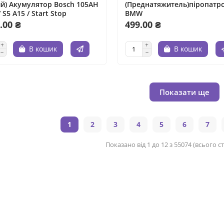
й) Акумулятор Bosch 105AH
(Преднатяжитель)піропатр
 S5 A15 / Start Stop
BMW
.00 ₴
499.00 ₴
В кошик
В кошик
Показати ще
1
2
3
4
5
6
7
Показано від 1 до 12 з 55074 (всього с