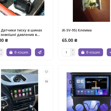
) Датчики тиску в шинах
(K-SV-95) Клемма
зовнішні давления в
х колесах
00 ₴
65.00 ₴
В кошик
В кошик