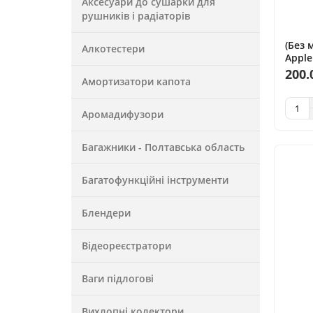
Аксесуари до сушарки для
рушників і радіаторів
(Без 
Алкотестери
Apple
wirel
200.
Амортизатори капота
Аромадифузори
Багажники - Полтавська область
Багатофункційні інструменти
Блендери
Відеореєстратори
Ваги підлогові
Вихлопні колектори