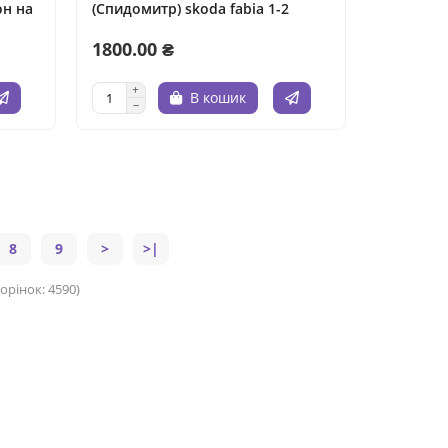
он на
(Спидомитр) skoda fabia 1-2
1800.00 ₴
В кошик
8
9
>
>|
торінок: 4590)