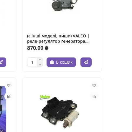
(є інші моделі, пиши) VALEO |
реле-регулятор генератора
VALEO
870.00 ₴
В кошик