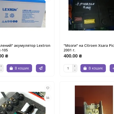
лений" акумулятор Lextron
"Мозги" на Citroen Xsara Picasso
-105
2001 г.
00 ₴
400.00 ₴
В кошик
В кошик